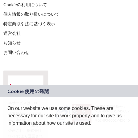
Cookieの利用について
個人情報の取り扱いについて
特定商取引法に基づく表示
運営会社
お知らせ
お問い合わせ
本サービスは、NTT
JASRAC許諾番号：
On our website we use some cookies. These are
ドコモグループの新
9024936001Y45037
規事業創出プログラ
necessary for our site to work properly and to give us
JASRAC許諾番号：
ム「docomo
9024936002Y45040
information about how our site is used.
STARTUP」を通じて
企画され、株式会社
teketにより運営され