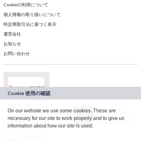
Cookieの利用について
個人情報の取り扱いについて
特定商取引法に基づく表示
運営会社
お知らせ
お問い合わせ
本サービスは、NTT
JASRAC許諾番号：
On our website we use some cookies. These are
ドコモグループの新
9024936001Y45037
規事業創出プログラ
necessary for our site to work properly and to give us
JASRAC許諾番号：
ム「docomo
9024936002Y45040
information about how our site is used.
STARTUP」を通じて
企画され、株式会社
teketにより運営され