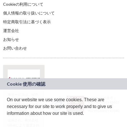
Cookieの利用について
個人情報の取り扱いについて
特定商取引法に基づく表示
運営会社
お知らせ
お問い合わせ
本サービスは、NTT
JASRAC許諾番号：
On our website we use some cookies. These are
ドコモグループの新
9024936001Y45037
規事業創出プログラ
necessary for our site to work properly and to give us
JASRAC許諾番号：
ム「docomo
9024936002Y45040
information about how our site is used.
STARTUP」を通じて
企画され、株式会社
teketにより運営され