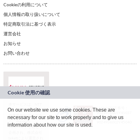
Cookieの利用について
個人情報の取り扱いについて
特定商取引法に基づく表示
運営会社
お知らせ
お問い合わせ
本サービスは、NTT
JASRAC許諾番号：
On our website we use some cookies. These are
ドコモグループの新
9024936001Y45037
規事業創出プログラ
necessary for our site to work properly and to give us
JASRAC許諾番号：
ム「docomo
9024936002Y45040
information about how our site is used.
STARTUP」を通じて
企画され、株式会社
teketにより運営され