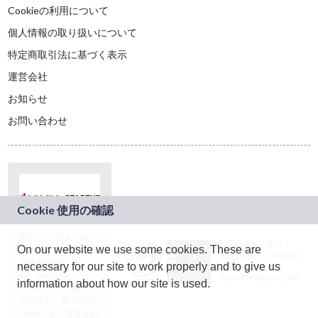
Cookieの利用について
個人情報の取り扱いについて
特定商取引法に基づく表示
運営会社
お知らせ
お問い合わせ
本サービスは、NTT
JASRAC許諾番号：
On our website we use some cookies. These are
ドコモグループの新
9024936001Y45037
規事業創出プログラ
necessary for our site to work properly and to give us
JASRAC許諾番号：
ム「docomo
9024936002Y45040
information about how our site is used.
STARTUP」を通じて
企画され、株式会社
teketにより運営され