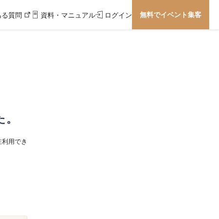
無料でイベント集客
ある質問
資料・マニュアル
ログイン
た。
在利用でき