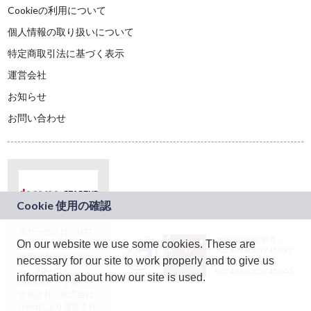
Cookieの利用について
個人情報の取り扱いについて
特定商取引法に基づく表示
運営会社
お知らせ
お問い合わせ
本サービスは、NTT
JASRAC許諾番号：
On our website we use some cookies. These are
ドコモグループの新
9024936001Y45037
規事業創出プログラ
necessary for our site to work properly and to give us
JASRAC許諾番号：
ム「docomo
9024936002Y45040
information about how our site is used.
STARTUP」を通じて
企画され、株式会社
teketにより運営され