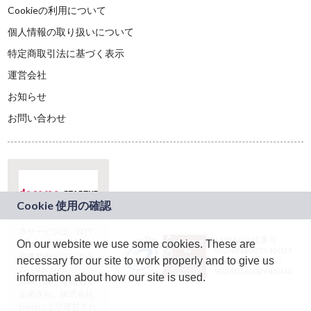
Cookieの利用について
個人情報の取り扱いについて
特定商取引法に基づく表示
運営会社
お知らせ
お問い合わせ
本サービスは、NTT
JASRAC許諾番号：
On our website we use some cookies. These are
ドコモグループの新
9024936001Y45037
規事業創出プログラ
necessary for our site to work properly and to give us
JASRAC許諾番号：
ム「docomo
9024936002Y45040
information about how our site is used.
STARTUP」を通じて
企画され、株式会社
teketにより運営され