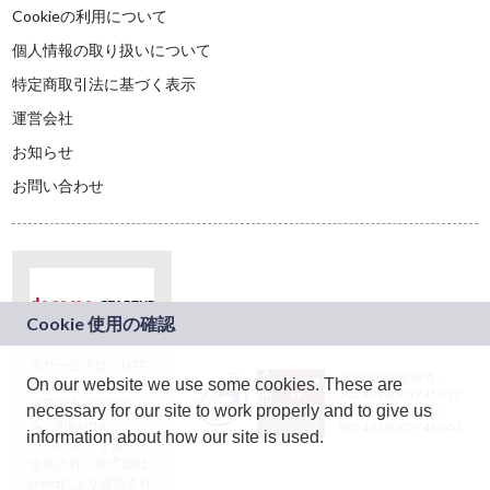
Cookieの利用について
個人情報の取り扱いについて
特定商取引法に基づく表示
運営会社
お知らせ
お問い合わせ
本サービスは、NTT
JASRAC許諾番号：
On our website we use some cookies. These are
ドコモグループの新
9024936001Y45037
規事業創出プログラ
necessary for our site to work properly and to give us
JASRAC許諾番号：
ム「docomo
9024936002Y45040
information about how our site is used.
STARTUP」を通じて
企画され、株式会社
teketにより運営され