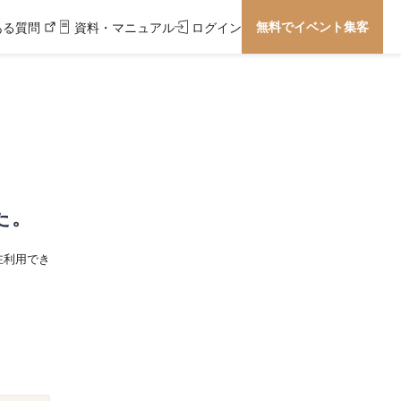
無料でイベント集客
ある質問
資料・マニュアル
ログイン
た。
在利用でき