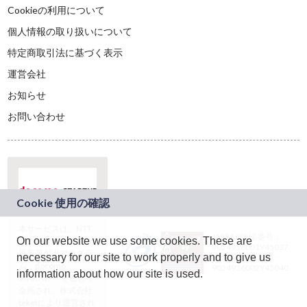
Cookieの利用について
個人情報の取り扱いについて
特定商取引法に基づく表示
運営会社
お知らせ
お問い合わせ
本サービスは、NTT
JASRAC許諾番号：
On our website we use some cookies. These are
ドコモグループの新
9024936001Y45037
規事業創出プログラ
necessary for our site to work properly and to give us
JASRAC許諾番号：
ム「docomo
9024936002Y45040
information about how our site is used.
STARTUP」を通じて
企画され、株式会社
teketにより運営され