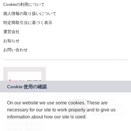
Cookieの利用について
個人情報の取り扱いについて
特定商取引法に基づく表示
運営会社
お知らせ
お問い合わせ
本サービスは、NTT
JASRAC許諾番号：
On our website we use some cookies. These are
ドコモグループの新
9024936001Y45037
規事業創出プログラ
necessary for our site to work properly and to give us
JASRAC許諾番号：
ム「docomo
9024936002Y45040
information about how our site is used.
STARTUP」を通じて
企画され、株式会社
teketにより運営され