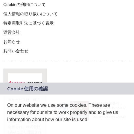
Cookieの利用について
個人情報の取り扱いについて
特定商取引法に基づく表示
運営会社
お知らせ
お問い合わせ
本サービスは、NTT
JASRAC許諾番号：
On our website we use some cookies. These are
ドコモグループの新
9024936001Y45037
規事業創出プログラ
necessary for our site to work properly and to give us
JASRAC許諾番号：
ム「docomo
9024936002Y45040
information about how our site is used.
STARTUP」を通じて
企画され、株式会社
teketにより運営され