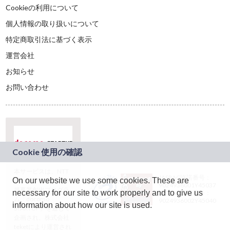
Cookieの利用について
個人情報の取り扱いについて
特定商取引法に基づく表示
運営会社
お知らせ
お問い合わせ
本サービスは、NTT
JASRAC許諾番号：
On our website we use some cookies. These are
ドコモグループの新
9024936001Y45037
規事業創出プログラ
necessary for our site to work properly and to give us
JASRAC許諾番号：
ム「docomo
9024936002Y45040
information about how our site is used.
STARTUP」を通じて
企画され、株式会社
teketにより運営され