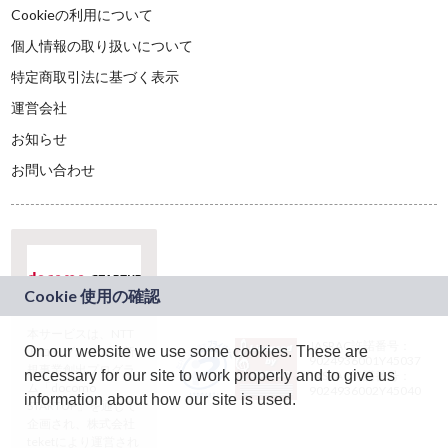
Cookieの利用について
個人情報の取り扱いについて
特定商取引法に基づく表示
運営会社
お知らせ
お問い合わせ
本サービスは、NTT
JASRAC許諾番号：
On our website we use some cookies. These are
ドコモグループの新
9024936001Y45037
規事業創出プログラ
necessary for our site to work properly and to give us
JASRAC許諾番号：
ム「docomo
9024936002Y45040
information about how our site is used.
STARTUP」を通じて
企画され、株式会社
teketにより運営され