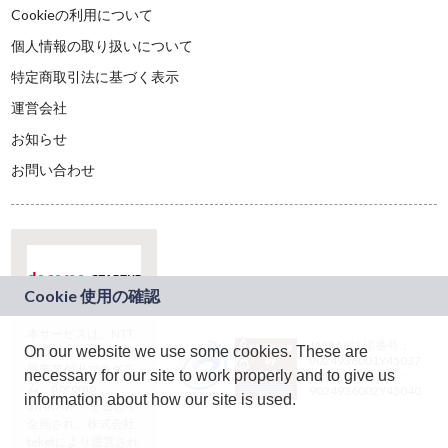
Cookieの利用について
個人情報の取り扱いについて
特定商取引法に基づく表示
運営会社
お知らせ
お問い合わせ
本サービスは、NTT
JASRAC許諾番号：
On our website we use some cookies. These are
ドコモグループの新
9024936001Y45037
規事業創出プログラ
necessary for our site to work properly and to give us
JASRAC許諾番号：
ム「docomo
9024936002Y45040
information about how our site is used.
STARTUP」を通じて
企画され、株式会社
teketにより運営され