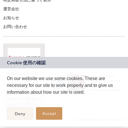
運営会社
お知らせ
お問い合わせ
本サービスは、NTT
JASRAC許諾番号：
On our website we use some cookies. These are
ドコモグループの新
9024936001Y45037
規事業創出プログラ
necessary for our site to work properly and to give us
JASRAC許諾番号：
ム「docomo
9024936002Y45040
information about how our site is used.
STARTUP」を通じて
企画され、株式会社
teketにより運営され
ています。
Accept
Deny
(C) 2026 teket. all rights reserved.