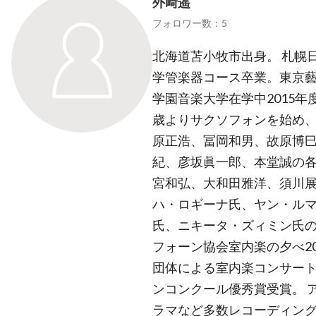
外﨑遥
フォロワー数：5
北海道苫小牧市出身。 札幌
学管楽器コース卒業。東京
学園音楽大学在学中2015年
歳よりサクソフォンを始め
原正浩、冨岡和男、故原博
紀、彦坂眞一郎、本堂誠の
宮和弘、大和田雅洋、須川展
ハ・ロギーナ氏、ヤン・ル
氏、ニキータ・ズィミン氏の
フォーン協会室内楽の夕べ2
団体による室内楽コンサート
ンコンクール優秀賞受賞。 
ラマなど多数レコーディング