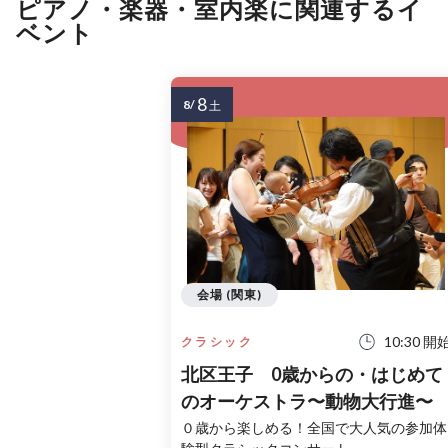
ピアノ・楽器・室内楽に関連するイ
ベント
8
8/
土
会場 (関東)
10:30 開
クラシック
北区王子 0歳からの・はじめて
のオーケストラ〜動物大行進〜
０歳から楽しめる！全国で大人気の参加体