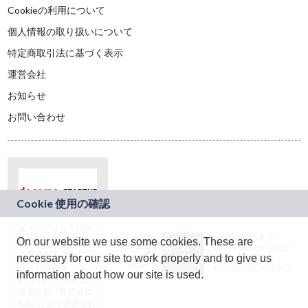
Cookieの利用について
個人情報の取り扱いについて
特定商取引法に基づく表示
運営会社
お知らせ
お問い合わせ
本サービスは、NTT
JASRAC許諾番号：
On our website we use some cookies. These are
ドコモグループの新
9024936001Y45037
規事業創出プログラ
necessary for our site to work properly and to give us
JASRAC許諾番号：
ム「docomo
9024936002Y45040
information about how our site is used.
STARTUP」を通じて
企画され、株式会社
teketにより運営され