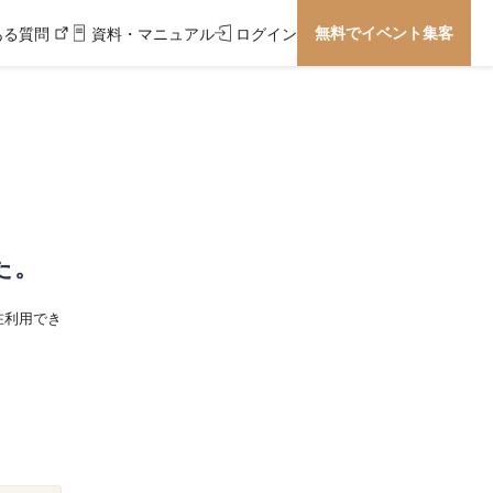
無料でイベント集客
ある質問
資料・マニュアル
ログイン
た。
在利用でき