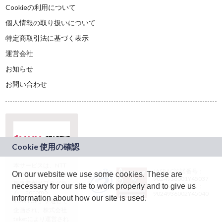
Cookieの利用について
個人情報の取り扱いについて
特定商取引法に基づく表示
運営会社
お知らせ
お問い合わせ
本サービスは、NTT
JASRAC許諾番号：
On our website we use some cookies. These are
ドコモグループの新
9024936001Y45037
規事業創出プログラ
necessary for our site to work properly and to give us
JASRAC許諾番号：
ム「docomo
9024936002Y45040
information about how our site is used.
STARTUP」を通じて
企画され、株式会社
teketにより運営され