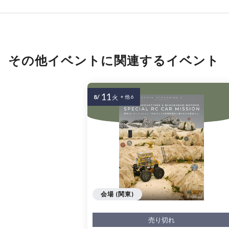
その他イベントに関連するイベント
11
8/
火
+ 他 6
会場 (関東)
売り切れ