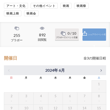
アート・文化
その他イベント
映画
映画祭
映画上映
映画会
0
/ 10
892
255
シェアでイベント応
ブラボーでイベント応援
回閲覧
ブラボー
援
開催日
全
3
の開催日程
2024年 6月
日
月
火
水
木
金
土
1
2
3
4
5
6
7
8
9
10
11
12
13
14
15