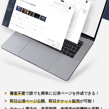
審査不要
で誰でも簡単に公演ページを作成できる！
即日公演ページ公開
、
即日チケット販売
が可能！
チケット電子化、座席管理、来場者分析機能
を搭載！