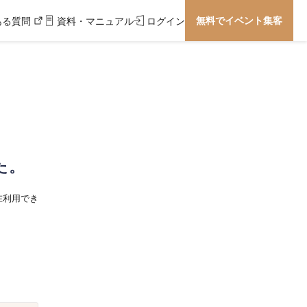
無料でイベント集客
ある質問
資料・マニュアル
ログイン
た。
在利用でき