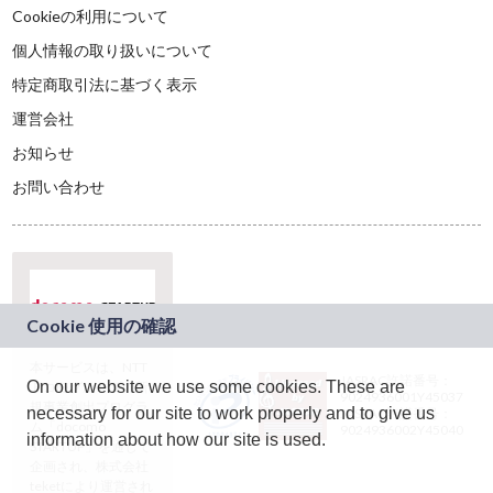
Cookieの利用について
個人情報の取り扱いについて
特定商取引法に基づく表示
運営会社
お知らせ
お問い合わせ
本サービスは、NTT
JASRAC許諾番号：
On our website we use some cookies. These are
ドコモグループの新
9024936001Y45037
規事業創出プログラ
necessary for our site to work properly and to give us
JASRAC許諾番号：
ム「docomo
9024936002Y45040
information about how our site is used.
STARTUP」を通じて
企画され、株式会社
teketにより運営され