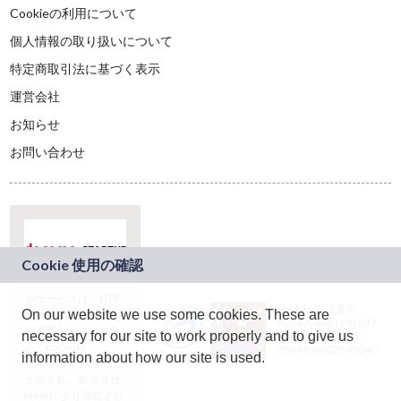
Cookieの利用について
個人情報の取り扱いについて
特定商取引法に基づく表示
運営会社
お知らせ
お問い合わせ
本サービスは、NTT
JASRAC許諾番号：
On our website we use some cookies. These are
ドコモグループの新
9024936001Y45037
規事業創出プログラ
necessary for our site to work properly and to give us
JASRAC許諾番号：
ム「docomo
9024936002Y45040
information about how our site is used.
STARTUP」を通じて
企画され、株式会社
teketにより運営され