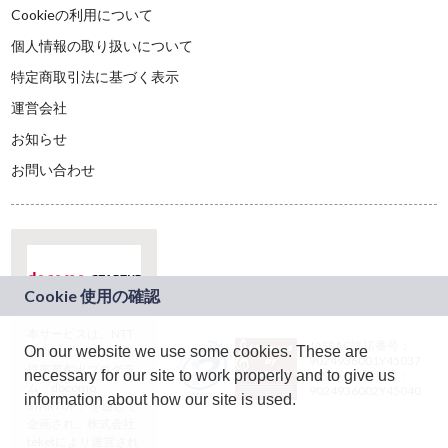
Cookieの利用について
個人情報の取り扱いについて
特定商取引法に基づく表示
運営会社
お知らせ
お問い合わせ
本サービスは、NTT
JASRAC許諾番号：
On our website we use some cookies. These are
ドコモグループの新
9024936001Y45037
規事業創出プログラ
necessary for our site to work properly and to give us
JASRAC許諾番号：
ム「docomo
9024936002Y45040
information about how our site is used.
STARTUP」を通じて
企画され、株式会社
teketにより運営され