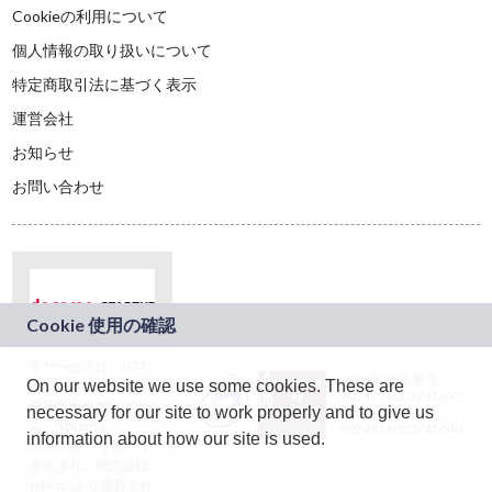
Cookieの利用について
個人情報の取り扱いについて
特定商取引法に基づく表示
運営会社
お知らせ
お問い合わせ
本サービスは、NTT
JASRAC許諾番号：
On our website we use some cookies. These are
ドコモグループの新
9024936001Y45037
規事業創出プログラ
necessary for our site to work properly and to give us
JASRAC許諾番号：
ム「docomo
9024936002Y45040
information about how our site is used.
STARTUP」を通じて
企画され、株式会社
teketにより運営され