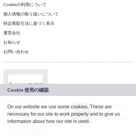
Cookieの利用について
個人情報の取り扱いについて
特定商取引法に基づく表示
運営会社
お知らせ
お問い合わせ
本サービスは、NTT
JASRAC許諾番号：
On our website we use some cookies. These are
ドコモグループの新
9024936001Y45037
規事業創出プログラ
necessary for our site to work properly and to give us
JASRAC許諾番号：
ム「docomo
9024936002Y45040
information about how our site is used.
STARTUP」を通じて
企画され、株式会社
teketにより運営され