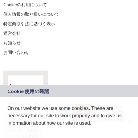
Cookieの利用について
個人情報の取り扱いについて
特定商取引法に基づく表示
運営会社
お知らせ
お問い合わせ
本サービスは、NTT
JASRAC許諾番号：
On our website we use some cookies. These are
ドコモグループの新
9024936001Y45037
規事業創出プログラ
necessary for our site to work properly and to give us
JASRAC許諾番号：
ム「docomo
9024936002Y45040
information about how our site is used.
STARTUP」を通じて
企画され、株式会社
teketにより運営され