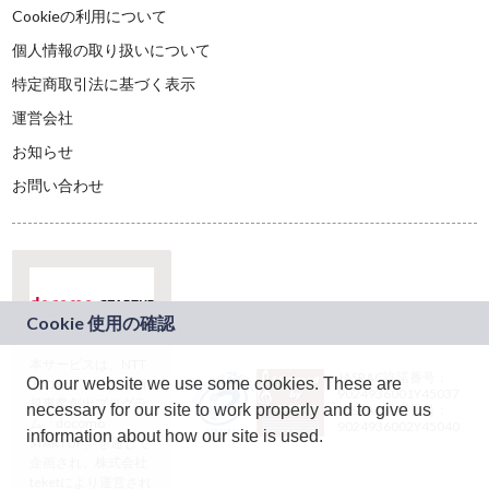
Cookieの利用について
個人情報の取り扱いについて
特定商取引法に基づく表示
運営会社
お知らせ
お問い合わせ
本サービスは、NTT
JASRAC許諾番号：
On our website we use some cookies. These are
ドコモグループの新
9024936001Y45037
規事業創出プログラ
necessary for our site to work properly and to give us
JASRAC許諾番号：
ム「docomo
9024936002Y45040
information about how our site is used.
STARTUP」を通じて
企画され、株式会社
teketにより運営され