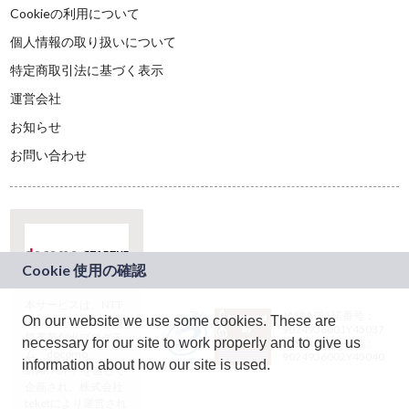
Cookieの利用について
個人情報の取り扱いについて
特定商取引法に基づく表示
運営会社
お知らせ
お問い合わせ
本サービスは、NTT
JASRAC許諾番号：
On our website we use some cookies. These are
ドコモグループの新
9024936001Y45037
規事業創出プログラ
necessary for our site to work properly and to give us
JASRAC許諾番号：
ム「docomo
9024936002Y45040
information about how our site is used.
STARTUP」を通じて
企画され、株式会社
teketにより運営され