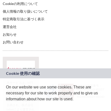
Cookieの利用について
個人情報の取り扱いについて
特定商取引法に基づく表示
運営会社
お知らせ
お問い合わせ
本サービスは、NTT
JASRAC許諾番号：
On our website we use some cookies. These are
ドコモグループの新
9024936001Y45037
規事業創出プログラ
necessary for our site to work properly and to give us
JASRAC許諾番号：
ム「docomo
9024936002Y45040
information about how our site is used.
STARTUP」を通じて
企画され、株式会社
teketにより運営され