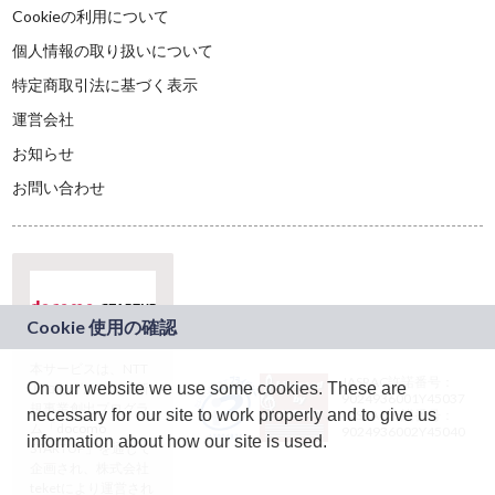
Cookieの利用について
個人情報の取り扱いについて
特定商取引法に基づく表示
運営会社
お知らせ
お問い合わせ
本サービスは、NTT
JASRAC許諾番号：
On our website we use some cookies. These are
ドコモグループの新
9024936001Y45037
規事業創出プログラ
necessary for our site to work properly and to give us
JASRAC許諾番号：
ム「docomo
9024936002Y45040
information about how our site is used.
STARTUP」を通じて
企画され、株式会社
teketにより運営され