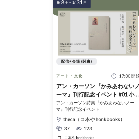
8
31
8/
~
1/
土
日
配信+会場 (関東)
17:00 開
アート・文化
アン・カーソン『かみあわない
ーマ』刊行記念イベント #01 小
洋光× 柳川智之×青柳菜摘
アン・カーソン詩集『かみあわないノー
マ』刊行記念イベント
theca（コ本や honkbooks）
37
123
コ本や honkbooks