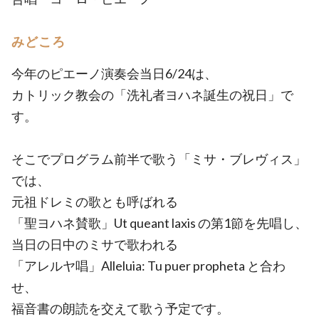
みどころ
今年のピエーノ演奏会当日6/24は、
カトリック教会の「洗礼者ヨハネ誕生の祝日」で
す。
そこでプログラム前半で歌う「ミサ・ブレヴィス」
では、
元祖ドレミの歌とも呼ばれる
「聖ヨハネ賛歌」Ut queant laxis の第1節を先唱し、
当日の日中のミサで歌われる
「アレルヤ唱」Alleluia: Tu puer propheta と合わ
せ、
福音書の朗読を交えて歌う予定です。