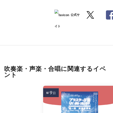
公式サ
イト
吹奏楽・声楽・合唱に関連するイベ
ント
9
8/
日