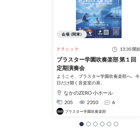
会場 (関東)
13:30 開
クラシック
ブラスター学園吹奏楽部 第１回
定期演奏会
ようこそ、ブラスター学園吹奏楽部へ。今
日だけ開く音楽室の扉。
なかのZERO 小ホール
205
2310
6
ブラスター学園吹奏楽部