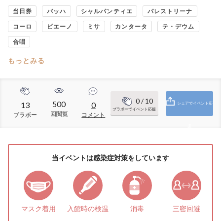
当日券
バッハ
シャルパンティエ
パレストリーナ
コーロ
ピエーノ
ミサ
カンタータ
テ・デウム
合唱
もっとみる
0
/ 10
500
13
0
シェアでイベント応
ブラボーでイベント応援
回閲覧
ブラボー
コメント
援
当イベントは感染症対策をしています
マスク着用
入館時の検温
消毒
三密回避