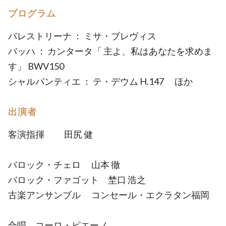
プログラム
パレストリーナ ： ミサ・ブレヴィス
バッハ ： カンタータ「 主よ、私はあなたを求めま
す」 BWV150
シャルパンティエ ： テ・デウム H.147 ほか
出演者
客演指揮 田尻 健
バロック・チェロ 山本 徹
バロック・ファゴット 埜口 浩之
古楽アンサンブル コンセール・エクラタン福岡
合唱 コーロ・ピエーノ