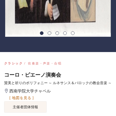
クラシック
吹奏楽・声楽・合唱
コーロ・ピエーノ演奏会
賛美と祈りのポリフォニー ～ ルネサンス＆バロックの教会音楽 ～
西南学院大学チャペル
[ 地図を見る ]
主催者団体情報