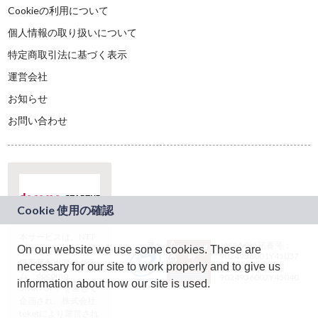
Cookieの利用について
個人情報の取り扱いについて
特定商取引法に基づく表示
運営会社
お知らせ
お問い合わせ
本サービスは、NTT
JASRAC許諾番号：
On our website we use some cookies. These are
ドコモグループの新
9024936001Y45037
規事業創出プログラ
necessary for our site to work properly and to give us
JASRAC許諾番号：
ム「docomo
9024936002Y45040
information about how our site is used.
STARTUP」を通じて
企画され、株式会社
teketにより運営され