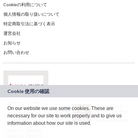
Cookieの利用について
個人情報の取り扱いについて
特定商取引法に基づく表示
運営会社
お知らせ
お問い合わせ
本サービスは、NTT
JASRAC許諾番号：
On our website we use some cookies. These are
ドコモグループの新
9024936001Y45037
規事業創出プログラ
necessary for our site to work properly and to give us
JASRAC許諾番号：
ム「docomo
9024936002Y45040
information about how our site is used.
STARTUP」を通じて
企画され、株式会社
teketにより運営され