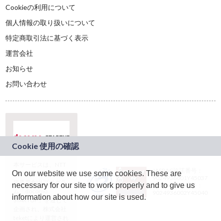
Cookieの利用について
個人情報の取り扱いについて
特定商取引法に基づく表示
運営会社
お知らせ
お問い合わせ
本サービスは、NTT
JASRAC許諾番号：
On our website we use some cookies. These are
ドコモグループの新
9024936001Y45037
規事業創出プログラ
necessary for our site to work properly and to give us
JASRAC許諾番号：
ム「docomo
9024936002Y45040
information about how our site is used.
STARTUP」を通じて
企画され、株式会社
teketにより運営され