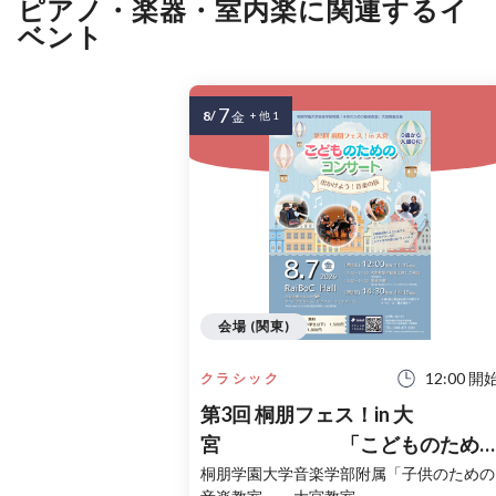
ピアノ・楽器・室内楽に関連するイ
ベント
7
8/
金
+ 他 1
会場 (関東)
12:00 開
クラシック
第3回 桐朋フェス！in 大
宮 「こどものため
コンサート」〜出かけよう！音
桐朋学園大学音楽学部附属「子供のための