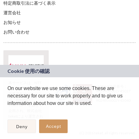
特定商取引法に基づく表示
運営会社
お知らせ
お問い合わせ
本サービスは、NTT
JASRAC許諾番号：
On our website we use some cookies. These are
ドコモグループの新
9024936001Y45037
規事業創出プログラ
necessary for our site to work properly and to give us
JASRAC許諾番号：
ム「docomo
9024936002Y45040
information about how our site is used.
STARTUP」を通じて
企画され、株式会社
teketにより運営され
ています。
Accept
Deny
(C) 2026 teket. all rights reserved.