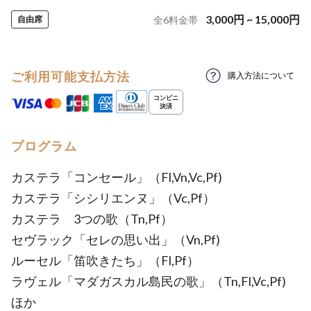
3,000
円
~
15,000
円
自由席
全
6
料金帯
ご利用可能支払方法
購入方法について
プログラム
カステラ「コンセール」（Fl,Vn,Vc,Pf)
カステラ「シシリエンヌ」（Vc,Pf）
カステラ 3つの歌（Tn,Pf）
セヴラック「セレの思い出」（Vn,Pf)
ルーセル「笛吹きたち」（Fl,Pf）
ラヴェル「マダガスカル島民の歌」（Tn,Fl,Vc,Pf)
ほか