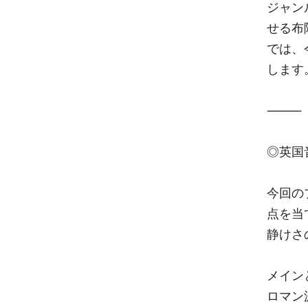
ジャン
せる布
では、
します
⸻
◎英国
今回の
点を当
静けさ
メイン
ロマン