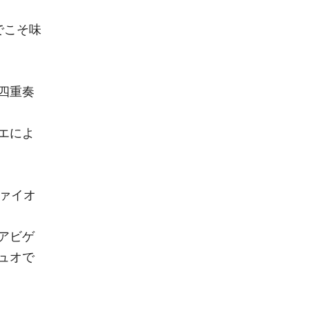
でこそ味
四重奏
エによ
ァイオ
アビゲ
ュオで