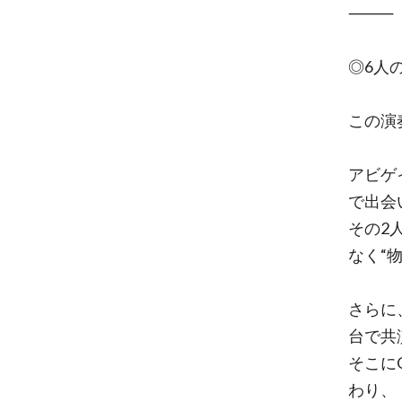
⸻
◎6人
この演
アビゲ
で出会
その2
なく“
さらに
台で共
そこに
わり、