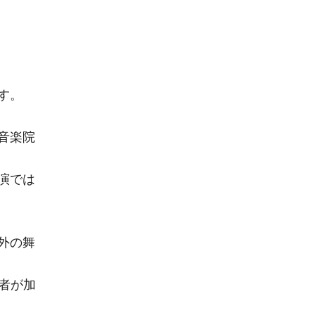
す。
音楽院
演では
外の舞
者が加