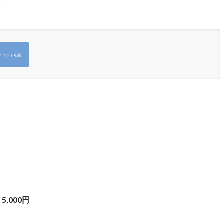
イベント応援
~
5,000
円