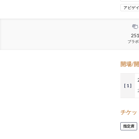
アビゲ
25
ブラボ
開場/
[ 1 ]
チケッ
指定席