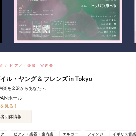
ク
ピアノ・楽器・室内楽
ル・ヤング & フレンズ in Tokyo
内楽を金沢からあなたへ
PANホール
図を見る ]
催者団体情報
ック
ピアノ・楽器・室内楽
エルガー
フィンジ
イギリス音