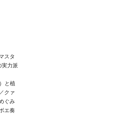
マスタ
の実力派
）と植
／クァ
めぐみ
ボエ奏