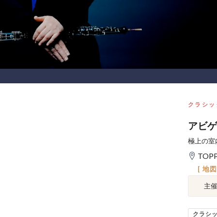
クラシッ
アビゲイ
極上の室
TOP
[ 地
主
クラシ