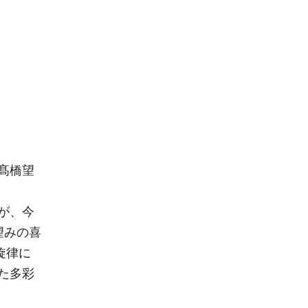
髙橋望
が、今
望みの喜
旋律に
た多彩