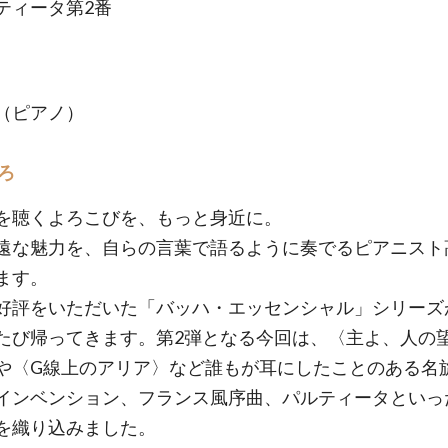
ティータ第2番
（ピアノ）
ろ
を聴くよろこびを、もっと身近に。
遠な魅力を、自らの言葉で語るように奏でるピアニスト
ます。
好評をいただいた「バッハ・エッセンシャル」シリーズ
たび帰ってきます。第2弾となる今回は、〈主よ、人の
や〈G線上のアリア〉など誰もが耳にしたことのある名
インベンション、フランス風序曲、パルティータといっ
を織り込みました。