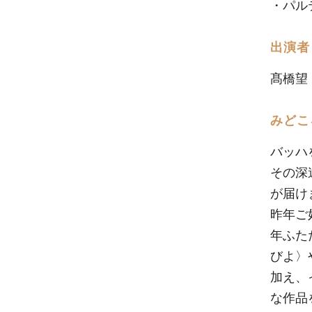
・パル
出演者
髙橋望
みどこ
バッハ
その深
が届け
昨年ご
年ふた
びよ〉
加え、
な作品