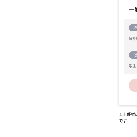
一
通常
学生
※主催者
です。