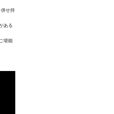
を併せ持
がある
ご堪能