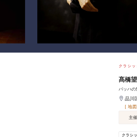
クラシッ
髙橋望
バッハの
品川
[ 地
主
クラシ