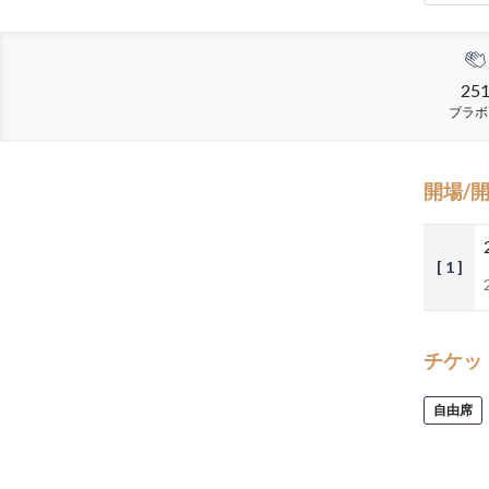
25
ブラボ
開場/
[ 1 ]
チケッ
自由席