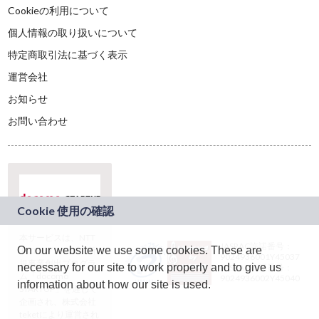
Cookieの利用について
個人情報の取り扱いについて
特定商取引法に基づく表示
運営会社
お知らせ
お問い合わせ
本サービスは、NTT
JASRAC許諾番号：
On our website we use some cookies. These are
ドコモグループの新
9024936001Y45037
規事業創出プログラ
necessary for our site to work properly and to give us
JASRAC許諾番号：
ム「docomo
9024936002Y45040
information about how our site is used.
STARTUP」を通じて
企画され、株式会社
teketにより運営され