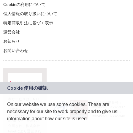
Cookieの利用について
個人情報の取り扱いについて
特定商取引法に基づく表示
運営会社
お知らせ
お問い合わせ
本サービスは、NTT
JASRAC許諾番号：
On our website we use some cookies. These are
ドコモグループの新
9024936001Y45037
規事業創出プログラ
necessary for our site to work properly and to give us
JASRAC許諾番号：
ム「docomo
9024936002Y45040
information about how our site is used.
STARTUP」を通じて
企画され、株式会社
teketにより運営され