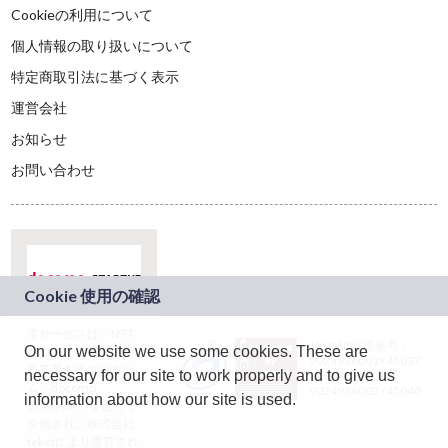
Cookieの利用について
個人情報の取り扱いについて
特定商取引法に基づく表示
運営会社
お知らせ
お問い合わせ
本サービスは、NTT
JASRAC許諾番号：
On our website we use some cookies. These are
ドコモグループの新
9024936001Y45037
規事業創出プログラ
necessary for our site to work properly and to give us
JASRAC許諾番号：
ム「docomo
9024936002Y45040
information about how our site is used.
STARTUP」を通じて
企画され、株式会社
teketにより運営され