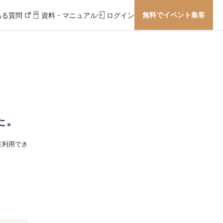
無料でイベント集客
ある質問
資料・マニュアル
ログイン
た。
在利用でき