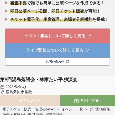
審査不要
で誰でも簡単に公演ページを作成できる！
即日公演ページ公開
、
即日チケット販売
が可能！
チケット電子化、座席管理、来場者分析機能
を搭載！
イベント集客について詳しく見る
ライブ配信について詳しく見る
お問い合わせ
第9回湯島落語会・林家たい平 独演会
2023/5/9(火)
湯島天神 参集殿
終了しました
ギフトで
応援！
電子チケット販売・管理のteket
イベント一覧
第9回湯島落
語会・林家たい平 独演会 : 湯島落語会