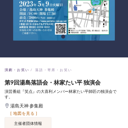
演劇・お笑い
落語・寄席・お笑い
第9回湯島落語会・林家たい平 独演会
演芸番組『笑点』の大喜利メンバー林家たい平師匠の独演会で
す。
湯島天神 参集殿
[ 地図を見る ]
主催者団体情報