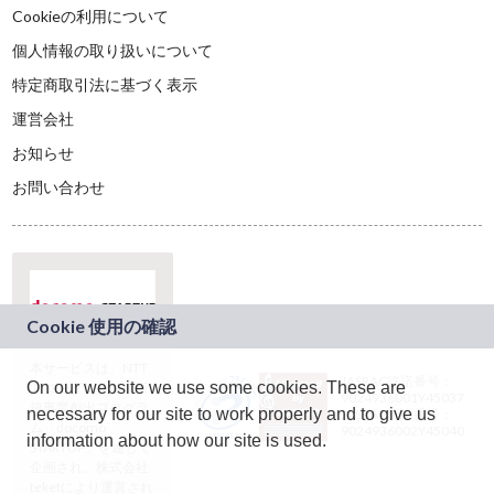
Cookieの利用について
個人情報の取り扱いについて
特定商取引法に基づく表示
運営会社
お知らせ
お問い合わせ
本サービスは、NTT
JASRAC許諾番号：
On our website we use some cookies. These are
ドコモグループの新
9024936001Y45037
規事業創出プログラ
necessary for our site to work properly and to give us
JASRAC許諾番号：
ム「docomo
9024936002Y45040
information about how our site is used.
STARTUP」を通じて
企画され、株式会社
teketにより運営され