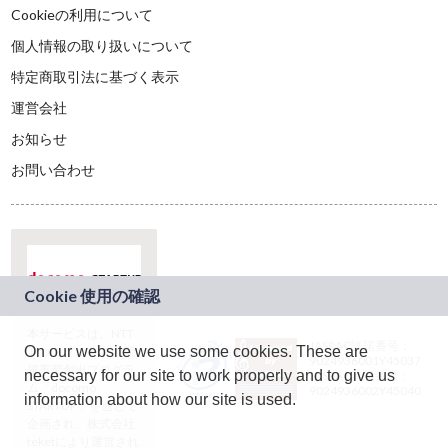
Cookieの利用について
個人情報の取り扱いについて
特定商取引法に基づく表示
運営会社
お知らせ
お問い合わせ
本サービスは、NTT
JASRAC許諾番号：
On our website we use some cookies. These are
ドコモグループの新
9024936001Y45037
規事業創出プログラ
necessary for our site to work properly and to give us
JASRAC許諾番号：
ム「docomo
9024936002Y45040
information about how our site is used.
STARTUP」を通じて
企画され、株式会社
teketにより運営され