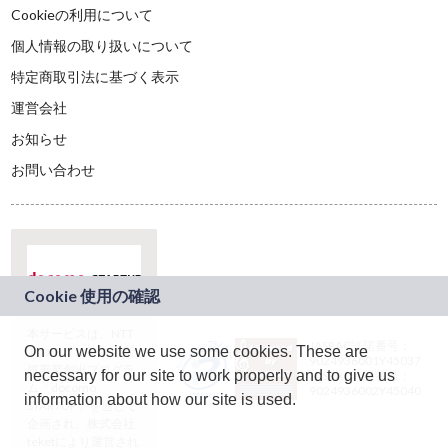
Cookieの利用について
個人情報の取り扱いについて
特定商取引法に基づく表示
運営会社
お知らせ
お問い合わせ
本サービスは、NTT
JASRAC許諾番号：
On our website we use some cookies. These are
ドコモグループの新
9024936001Y45037
規事業創出プログラ
necessary for our site to work properly and to give us
JASRAC許諾番号：
ム「docomo
9024936002Y45040
information about how our site is used.
STARTUP」を通じて
企画され、株式会社
teketにより運営され