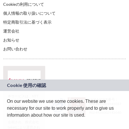
Cookieの利用について
個人情報の取り扱いについて
特定商取引法に基づく表示
運営会社
お知らせ
お問い合わせ
本サービスは、NTT
JASRAC許諾番号：
On our website we use some cookies. These are
ドコモグループの新
9024936001Y45037
規事業創出プログラ
necessary for our site to work properly and to give us
JASRAC許諾番号：
ム「docomo
9024936002Y45040
information about how our site is used.
STARTUP」を通じて
企画され、株式会社
teketにより運営され